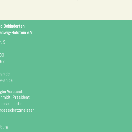
nd Behinderten-
swig-Holstein e.V.
. 9
 89
 67
sh.de
v-sh.de
gter Vorstand:
chmidt, Präsident
zepräsidentin
andesschatzmeister
sburg