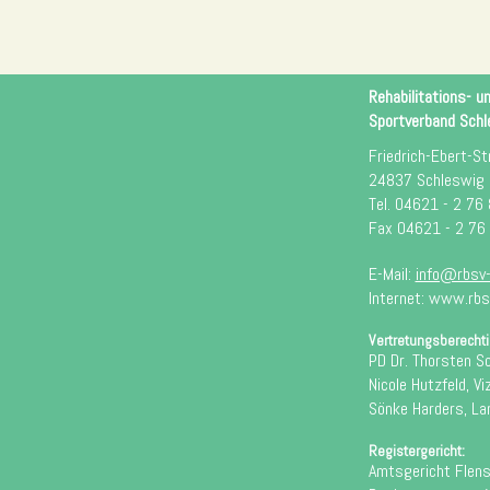
Rehabilitations- u
Sportverband Schle
Friedrich-Ebert-Str
24837 Schleswig
Tel. 04621 - 2 76
Fax 04621 - 2 76
E-Mail:
info@rbsv-
Internet: www.rbs
Vertretungsberechti
PD Dr. Thorsten S
Nicole Hutzfeld, Vi
Sönke Harders, L
Registergericht:
Amtsgericht Flen