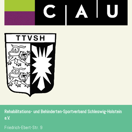
Rehabilitations- und Behinderten-Sportverband Schleswig-Holstein
e.V.
Friedrich-Ebert-Str. 9