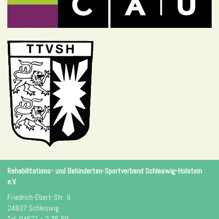
Rehabilitations- und Behinderten-Sportverband Schleswig-Holstein
e.V.
Friedrich-Ebert-Str. 9
24837 Schleswig
Tel. 04621 - 2 76 89