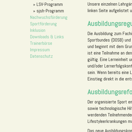
Unsere einzelnen Lehrgä
LSV-Programm
linken Seite aufgelistet
sjsh-Programm
Nachwuchsförderung
Ausbildungsregu
Sportförderung
Inklusion
Die Ausbildung zum Fachü
Downloads & Links
Sportbundes (DOSB) und 
Trainerbörse
und beginnt mit dem Grun
Impressum
ist eine Teilnahme an den
Datenschutz
gültig. Eine Lerneinheit
und/oder Lernerfolgskont
sein. Wenn bereits eine 
Einstieg direkt in die e
Ausbildungsref
Der organisierte Sport e
sowie technologische Hil
werdenden Teilnehmenden 
Lifestyleerkrankungen ma
Das neue Ausbildungskon