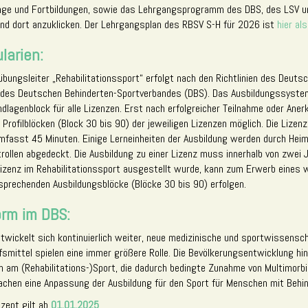
nge und Fortbildungen, sowie das Lehrgangsprogramm des DBS, des LSV un
 und dort anzuklicken. Der Lehrgangsplan des RBSV S-H für 2026 ist
hier al
larien:
bungsleiter „Rehabilitationssport“ erfolgt nach den Richtlinien des Deut
des Deutschen Behinderten-Sportverbandes (DBS). Das Ausbildungssystem
dlagenblock für alle Lizenzen. Erst nach erfolgreicher Teilnahme oder Ane
 Profilblöcken (Block 30 bis 90) der jeweiligen Lizenzen möglich. Die Lize
 umfasst 45 Minuten. Einige Lerneinheiten der Ausbildung werden durch Hei
rollen abgedeckt. Die Ausbildung zu einer Lizenz muss innerhalb von zwei
Lizenz im Rehabilitationssport ausgestellt wurde, kann zum Erwerb eines w
ntsprechenden Ausbildungsblöcke (Blöcke 30 bis 90) erfolgen.
orm im DBS:
ntwickelt sich kontinuierlich weiter, neue medizinische und sportwissensc
fsmittel spielen eine immer größere Rolle. Die Bevölkerungsentwicklung hin
am (Rehabilitations-)Sport, die dadurch bedingte Zunahme von Multimorbi
chen eine Anpassung der Ausbildung für den Sport für Menschen mit Behind
zept gilt ab
01.01.2025
.