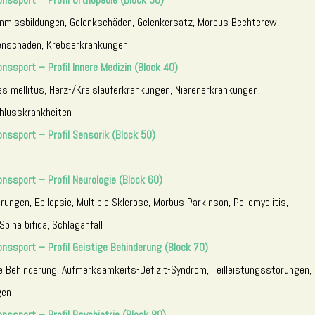
nmissbildungen, Gelenkschäden, Gelenkersatz, Morbus Bechterew,
enschäden, Krebserkrankungen
onssport – Profil Innere Medizin (Block 40)
es mellitus, Herz-/Kreislauferkrankungen, Nierenerkrankungen,
chlusskrankheiten
onssport – Profil Sensorik (Block 50)
onssport – Profil Neurologie (Block 60)
ngen, Epilepsie, Multiple Sklerose, Morbus Parkinson, Poliomyelitis,
pina bifida, Schlaganfall
ionssport – Profil Geistige Behinderung (Block 70)
e Behinderung, Aufmerksamkeits-Defizit-Syndrom, Teilleistungsstörungen,
gen
onssport – Profil Psychiatrie (Block 80)