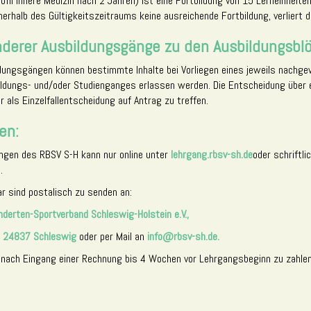
ofil Innere Medizin nach 2 Jahren) ist eine Fortbildung von 15 Lerneinheite
erhalb des Gültigkeitszeitraums keine ausreichende Fortbildung, verliert die
derer Ausbildungsgänge zu den Ausbildungsbl
ldungsgängen können bestimmte Inhalte bei Vorliegen eines jeweils nachg
ldungs- und/oder Studienganges erlassen werden. Die Entscheidung über 
 als Einzelfallentscheidung auf Antrag zu treffen.
en:
ngen des RBSV S-H kann nur online unter
lehrgang.rbsv-sh.de
oder schriftli
.
r sind postalisch zu senden an:
inderten-Sportverband Schleswig-Holstein e.V.,
9, 24837 Schleswig
oder per Mail an
info@rbsv-sh.de.
 nach Eingang einer Rechnung bis 4 Wochen vor Lehrgangsbeginn zu zahlen