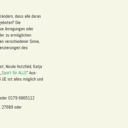
rändern, dass alle daran
geboten? Die
neue Anregungen oder
ler zu ermöglichen.
en verschiedener Sinne,
renzierungen des
t, Nicole Hutzfeld, Katja
„
Sport für ALLE
“ Aus-
6 UE ist alles möglich und
oder 0179 6865112
1 27689 oder