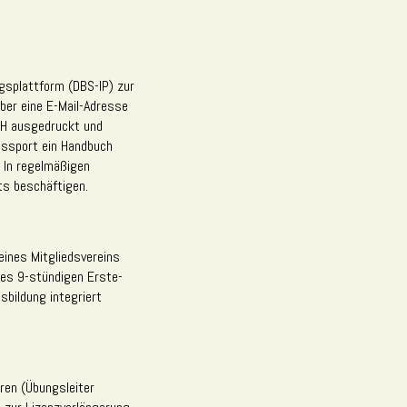
gsplattform (DBS-IP) zur
ber eine E-Mail-Adresse
-H ausgedruckt und
onssport ein Handbuch
 In regelmäßigen
ts beschäftigen.
ines Mitgliedsvereins
nes 9-stündigen Erste-
usbildung integriert
ren (Übungsleiter