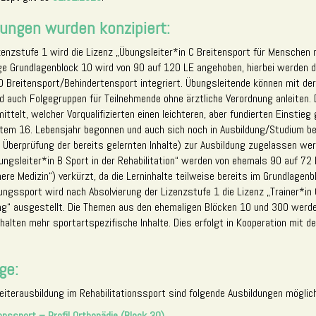
ungen wurden konzipiert:
zenzstufe 1 wird die Lizenz „Übungsleiter*in C Breitensport für Menschen 
ge Grundlagenblock 10 wird von 90 auf 120 LE angehoben, hierbei werden di
 Breitensport/Behindertensport integriert. Übungsleitende können mit der
 auch Folgegruppen für Teilnehmende ohne ärztliche Verordnung anleiten.
ittelt, welcher Vorqualifizierten einen leichteren, aber fundierten Einstieg
etem 16. Lebensjahr begonnen und auch sich noch in Ausbildung/Studium be
r Überprüfung der bereits gelernten Inhalte) zur Ausbildung zugelassen werd
ungsleiter*in B Sport in der Rehabilitation“ werden von ehemals 90 auf 72
nere Medizin“) verkürzt, da die Lerninhalte teilweise bereits im Grundlagenb
ungssport wird nach Absolvierung der Lizenzstufe 1 die Lizenz „Trainer*in
g“ ausgestellt. Die Themen aus den ehemaligen Blöcken 10 und 300 werde
lten mehr sportartspezifische Inhalte. Dies erfolgt in Kooperation mit de
ge:
iterausbildung im Rehabilitationssport sind folgende Ausbildungen möglich
onssport – Profil Orthopädie (Block 30)