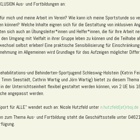
KLUSION Aus- und Fortbildungen an:
für mich und meine Arbeit im Verein? Wie kann ich meine Sportstunde so ve
en können? Welche Inhalte eignen sich für die Gestaltung von inklusiven An
ten sich auch an Übungsleiter*innen und Helfer*innen, die für Ihre Arbeit 
en Umgang mit Vielfalt in ihrer Gruppe leben zu können und die Teilhabe al
wechsel selbst erleben! Eine praktische Sensibilisierung für Einschränkung
nehmung im Allgemeinen wird Grundlage für das Aufzeigen möglicher Diffe
habilitations-und Behinderten-Sportjugend Schleswig-Holstein (Katrin Feis
, Timm Seestädt, Cathrin Wartig und Jörn Wartig) bietet zu diesem Thema 
 in der Unterrichtseinheit flexibel gestaltet werden können, von 2 UE bis 1
nsche angepasst werden.
port für ALLE“ wendet euch an: Nicole Hutzfeld unter
n.hutzfeld(at)rbsj.de
en zum Thema Aus- und Fortbildung steht die Geschäftsstelle unter 0462
rfügung.