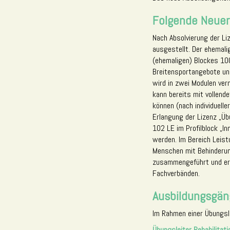
Folgende Neuer
Nach Absolvierung der Li
ausgestellt. Der ehemali
(ehemaligen) Blockes 100
Breitensportangebote und
wird in zwei Modulen verm
kann bereits mit vollend
können (nach individuelle
Erlangung der Lizenz „Üb
102 LE im Profilblock „In
werden. Im Bereich Leist
Menschen mit Behinderun
zusammengeführt und erha
Fachverbänden.
Ausbildungsgän
Im Rahmen einer Übungsle
Übungsleiter Rehabilitati