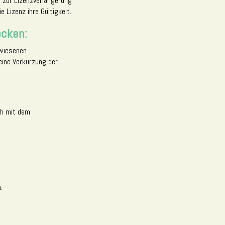
n zur Lizenzverlängerung
 Lizenz ihre Gültigkeit.
öcken:
ewiesenen
eine Verkürzung der
ch mit dem
.