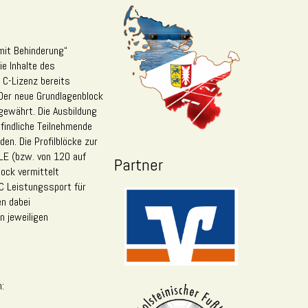
mit Behinderung“
e Inhalte des
 C-Lizenz bereits
 Der neue Grundlagenblock
 gewährt. Die Ausbildung
findliche Teilnehmende
en. Die Profilblöcke zur
 LE (bzw. von 120 auf
Partner
lock vermittelt
 C Leistungssport für
n dabei
n jeweiligen
: