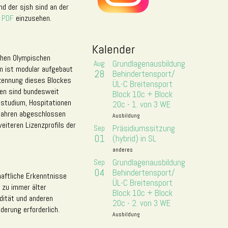
d der sjsh sind an der
s PDF
einzusehen.
Kalender
schen Olympischen
Aug
Grundlagenausbildung
 ist modular aufgebaut
28
Behindertensport/
rkennung dieses Blockes
ÜL-C Breitensport
nzen sind bundesweit
Block 10c + Block
mstudium, Hospitationen
20c - 1. von 3 WE
 Jahren abgeschlossen
Ausbildung
eiteren Lizenzprofils der
Sep
Präsidiumssitzung
01
(hybrid) in SL
anderes
Sep
Grundlagenausbildung
04
Behindertensport/
haftliche Erkenntnisse
ÜL-C Breitensport
 zu immer älter
Block 10c + Block
dität und anderen
20c - 2. von 3 WE
erung erforderlich.
Ausbildung