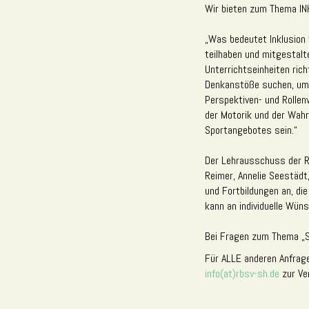
Wir bieten zum Thema IN
„Was bedeutet Inklusion 
teilhaben und mitgestalt
Unterrichtseinheiten rich
Denkanstöße suchen, um d
Perspektiven- und Rollen
der Motorik und der Wahr
Sportangebotes sein.“
Der Lehrausschuss der Re
Reimer, Annelie Seestädt
und Fortbildungen an, die
kann an individuelle Wü
Bei Fragen zum Thema „S
Für ALLE anderen Anfrag
info(at)rbsv-sh.de
zur Ve