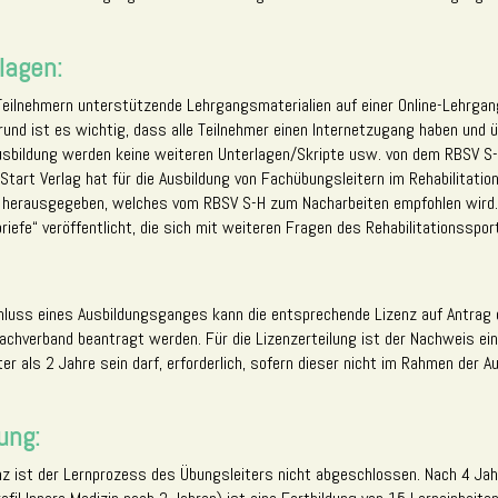
lagen:
Teilnehmern unterstützende Lehrgangsmaterialien auf einer Online-Lehrgan
und ist es wichtig, dass alle Teilnehmer einen Internetzugang haben und ü
 Ausbildung werden keine weiteren Unterlagen/Skripte usw. von dem RBSV S
Start Verlag hat für die Ausbildung von Fachübungsleitern im Rehabilitati
herausgegeben, welches vom RBSV S-H zum Nacharbeiten empfohlen wird.
iefe“ veröffentlicht, die sich mit weiteren Fragen des Rehabilitationsspor
hluss eines Ausbildungsganges kann die entsprechende Lizenz auf Antrag e
achverband beantragt werden. Für die Lizenzerteilung ist der Nachweis ei
lter als 2 Jahre sein darf, erforderlich, sofern dieser nicht im Rahmen der A
ung:
z ist der Lernprozess des Übungsleiters nicht abgeschlossen. Nach 4 Jah