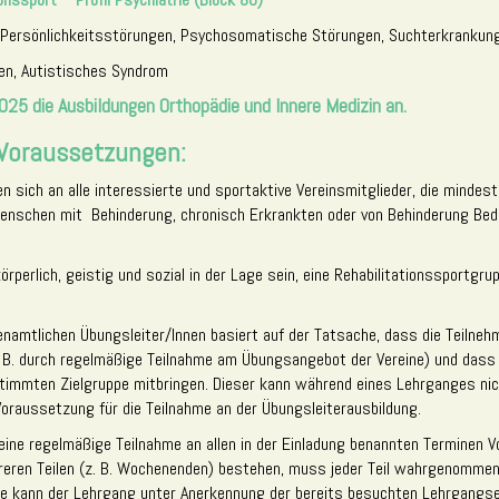
 Persönlichkeitsstörungen, Psychosomatische Störungen, Suchterkrankun
den, Autistisches Syndrom
025 die Ausbildungen Orthopädie und Innere Medizin an.
 Voraussetzungen:
en sich an alle interessierte und sportaktive Vereinsmitglieder, die mindest
Menschen mit Behinderung, chronisch Erkrankten oder von Behinderung Bed
rperlich, geistig und sozial in der Lage sein, eine Rehabilitationssportgr
renamtlichen Übungsleiter/Innen basiert auf der Tatsache, dass die Teilne
 B. durch regelmäßige Teilnahme am Übungsangebot der Vereine) und dass 
timmten Zielgruppe mitbringen. Dieser kann während eines Lehrganges nic
Voraussetzung für die Teilnahme an der Übungsleiterausbildung.
 eine regelmäßige Teilnahme an allen in der Einladung benannten Terminen 
reren Teilen (z. B. Wochenenden) bestehen, muss jeder Teil wahrgenommen 
e kann der Lehrgang unter Anerkennung der bereits besuchten Lehrgangse